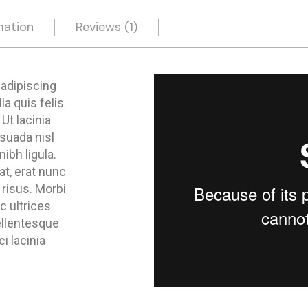
mation
Reviews (1)
 adipiscing
a quis felis
Ut lacinia
suada nisl
nibh ligula.
at, erat nunc
 risus. Morbi
 ultrices
Pellentesque
ci lacinia