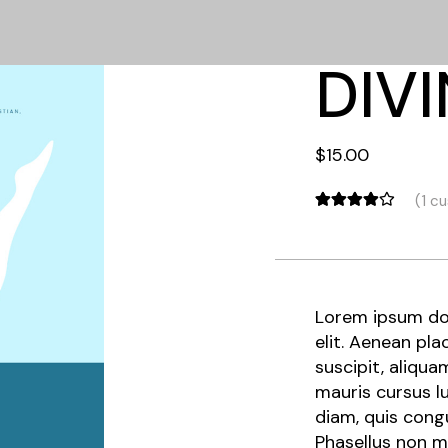
DIV
$
15.00
(
1
cu
Lorem ipsum dol
elit. Aenean pla
suscipit, aliqua
mauris cursus l
diam, quis congue
Phasellus non m