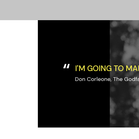
I'M GOING TO MA
Don Corleone, The Godf