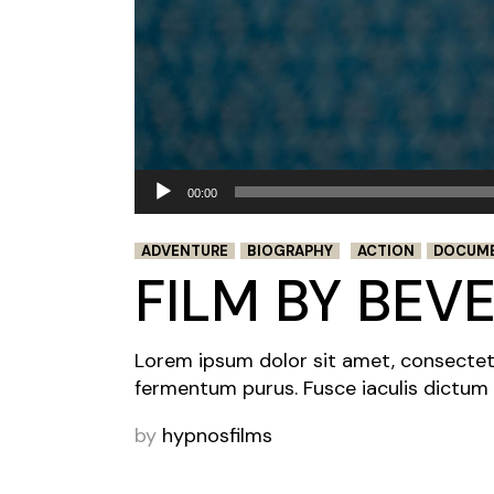
Reproductor
00:00
de
audio
ADVENTURE
BIOGRAPHY
ACTION
DOCUM
FILM BY BEV
Lorem ipsum dolor sit amet, consectetur 
fermentum purus. Fusce iaculis dictum 
by
hypnosfilms