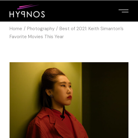
Home
Photography
Best of 2021: Keith Simanton’s
Favorite Movies This Year