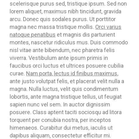
scelerisque purus sed, tristique ipsum. Sed non
lorem aliquet, maximus nibh tincidunt, gravida
arcu. Donec quis sodales purus. Ut porttitor
magna nec massa tristique mollis.
Orci varius
natoque penatibus
et magnis dis parturient
montes, nascetur ridiculus mus. Duis commodo
nisl vitae ante bibendum, nec pharetra felis
viverra. Vestibulum ante ipsum primis in
faucibus orci luctus et ultrices posuere cubilia
curae.
Nam porta, lectus id finibus maximus,
ante justo volutpat felis, et placerat velit nulla a
magna. Nulla luctus, velit quis condimentum
lobortis, ante magna tristique tellus, ut feugiat
sapien nunc vel sem. In auctor dignissim
posuere. Class aptent taciti sociosqu ad litora
torquent per conubia nostra, per inceptos
himenaeos. Curabitur dui metus, iaculis ut
dapibus aliquam, consectetur efficitur mi.